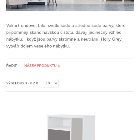
Velmi trendové, bílé, světle šedé a středně šedé barvy, které
připomínají skandinávskou čistotu, dávají jedinečný vzhled
nábytku. I když jsou barvy skromné a neutrální, Holly Grey
vytváří dojem veselého nábytku.
ŘADIT
NÁZEV PRODUKTU +/-
VÝSLEDKY 1 - 8 Z 8