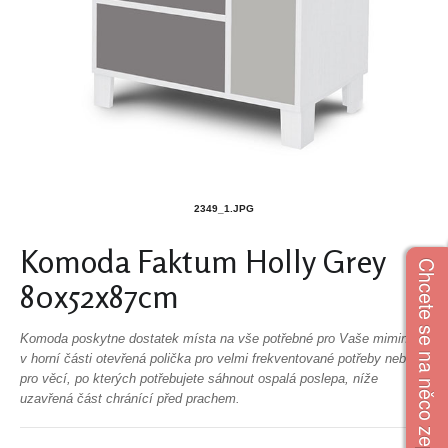
2349_1.JPG
Komoda Faktum Holly Grey
Chcete se na něco zeptat?
80x52x87cm
Komoda poskytne dostatek místa na vše potřebné pro Vaše miminko,
v horní části otevřená polička pro velmi frekventované potřeby nebo
pro věcí, po kterých potřebujete sáhnout ospalá poslepa, níže
uzavřená část chránící před prachem.