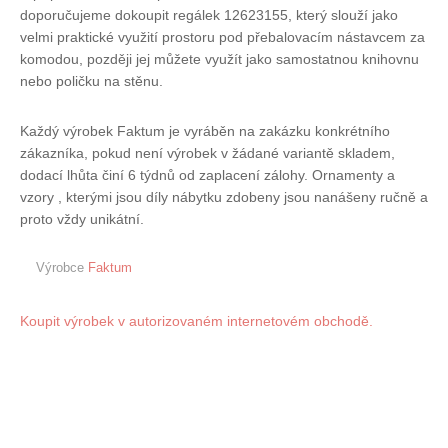
doporučujeme dokoupit regálek 12623155, který slouží jako
velmi praktické využití prostoru pod přebalovacím nástavcem za
komodou, později jej můžete využít jako samostatnou knihovnu
nebo poličku na stěnu.
Každý výrobek Faktum je vyráběn na zakázku konkrétního
zákazníka, pokud není výrobek v žádané variantě skladem,
dodací lhůta činí 6 týdnů od zaplacení zálohy. Ornamenty a
vzory , kterými jsou díly nábytku zdobeny jsou nanášeny ručně a
proto vždy unikátní.
Výrobce
Faktum
Koupit výrobek v autorizovaném internetovém obchodě.