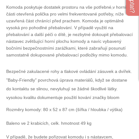
Komoda poskytuje dostatek prostoru na vše potřebné,v horní
části otevřená polička pro velmi frekventované potřeby, níže
uzavřená část chránící před prachem. Komoda je optimálně
vysoká pro pohodlné přebalování. V případě využití na
přebalování a další péči o dítě, je nezbytné dokoupit přebalovací
nástavec zvětšující horní plochu komody a navíc vybavený
bočními bezpečnostními zarážkami, které zabraňují posunutí
samostatně dokupované přebalovací podložky mimo komodu.
Bezpečné zakulacené rohy a tlakové ovládání zásuvek a dvířek.
"Baby-Friendly" povrchová úprava materiálů, když se dostane
do kontaktu se slinou, nevyluhují se žádné škodlivé látky.
vysokou kvalitu dokumentuje použití kování značky bloom
Rozměry komody: 80 x 52 x 87 cm (šířka / hloubka / výška)
Baleno ve 2 krabicích, celk. hmotnost 49 kg
V případě, že budete pořizovat komodu i s nástavcem,