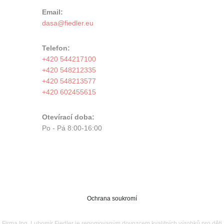
Email:
Telefon:
+420 544217100
+420 548212335
+420 548213577
+420 602455615
Otevírací doba:
Po - Pá 8:00-16:00
Ochrana soukromí
Firma Ing. Lubomír Fiedler je renomovaným dovozcem kvalitních výrobků pro děti