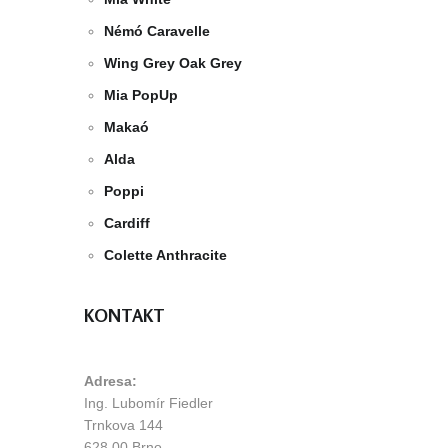
Némó Caravelle
Wing Grey Oak Grey
Mia PopUp
Makaó
Alda
Poppi
Cardiff
Colette Anthracite
KONTAKT
Adresa:
Ing. Lubomír Fiedler
Trnkova 144
628 00 Brno