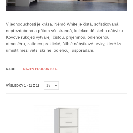
V jednoduchosti je krása. Némó White je čistá, sofistikovaná,
nepřezdobená a přitom všestranná, kolekce dětského nábytku.
Kovové rukojeti vytvářejí čistou, příjemnou, odlehčenou
atmosféru, zatímco praktické, štíhlé nábytkové prvky, které lze
umístit mezi větší skříně, odlehčují uspořádání.
ŘADIT
NÁZEV PRODUKTU +/-
VÝSLEDKY 1 - 11 Z 11