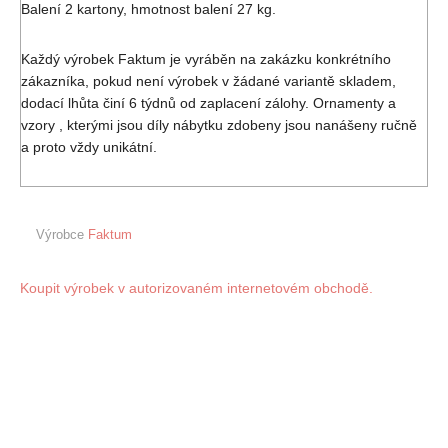
Balení 2 kartony, hmotnost balení 27 kg.
Každý výrobek Faktum je vyráběn na zakázku konkrétního
zákazníka, pokud není výrobek v žádané variantě skladem,
dodací lhůta činí 6 týdnů od zaplacení zálohy. Ornamenty a
vzory , kterými jsou díly nábytku zdobeny jsou nanášeny ručně
a proto vždy unikátní.
Výrobce
Faktum
Koupit výrobek v autorizovaném internetovém obchodě.