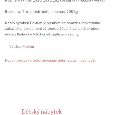
Rozměry skříně: 103 x 103 x 182 cm (šířka / hloubka / výška)
Baleno ve 4 krabicích, celk. hmotnost 105 kg
Každý výrobek Faktum je vyráběn na zakázku konkrétního
zákazníka, pokud není výrobek v žádané variantě skladem,
dodací lhůta činí 6 týdnů od zaplacení zálohy.
Výrobce
Faktum
Koupit výrobek v autorizovaném internetovém obchodě.
Dětský nábytek