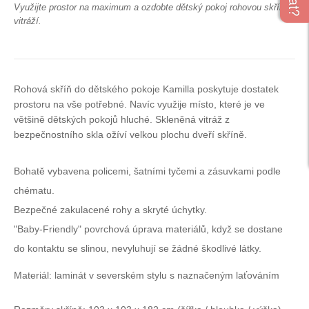
Využijte prostor na maximum a ozdobte dětský pokoj rohovou skříní s
vitráží.
Rohová skříň do dětského pokoje Kamilla poskytuje dostatek
prostoru na vše potřebné. Navíc využije místo, které je ve
většině dětských pokojů hluché. Skleněná vitráž z
bezpečnostního skla ožíví velkou plochu dveří skříně.
Bohatě vybavena policemi, šatními tyčemi a zásuvkami podle
chématu.
Bezpečné zakulacené rohy a skryté úchytky.
"Baby-Friendly" povrchová úprava materiálů, když se dostane
do kontaktu se slinou, nevyluhují se žádné škodlivé látky.
Materiál: laminát v severském stylu s naznačeným laťováním