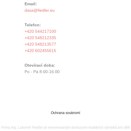
Email:
Telefon:
+420 544217100
+420 548212335
+420 548213577
+420 602455615
Otevírací doba:
Po - Pá 8:00-16:00
Ochrana soukromí
Firma Ing. Lubomír Fiedler je renomovaným dovozcem kvalitních výrobků pro děti