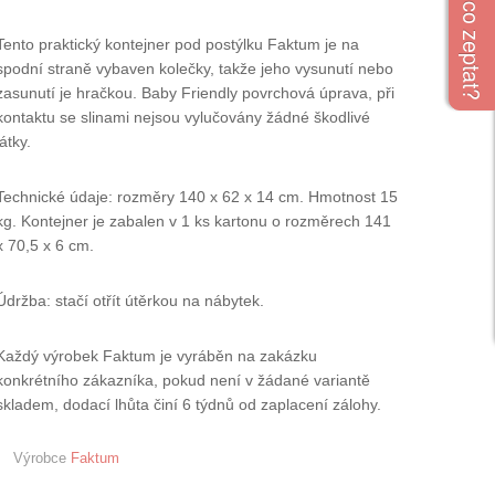
Tento praktický kontejner pod postýlku Faktum je na
spodní straně vybaven kolečky, takže jeho vysunutí nebo
zasunutí je hračkou. Baby Friendly povrchová úprava, při
kontaktu se slinami nejsou vylučovány žádné škodlivé
látky.
Technické údaje: rozměry 140 x 62 x 14 cm. Hmotnost 15
kg. Kontejner je zabalen v 1 ks kartonu o rozměrech 141
x 70,5 x 6 cm.
Údržba: stačí otřít útěrkou na nábytek.
Každý výrobek Faktum je vyráběn na zakázku
konkrétního zákazníka, pokud není v žádané variantě
skladem, dodací lhůta činí 6 týdnů od zaplacení zálohy.
Výrobce
Faktum