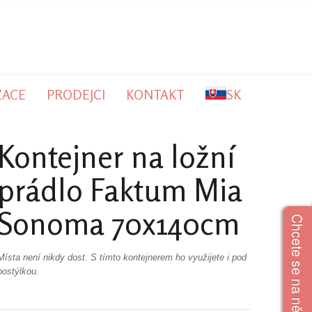
ZACE
PRODEJCI
KONTAKT
SK
Kontejner na ložní
prádlo Faktum Mia
Sonoma 70x140cm
Chcete se na něco zeptat?
Místa není nikdy dost. S tímto kontejnerem ho využijete i pod
postýlkou.