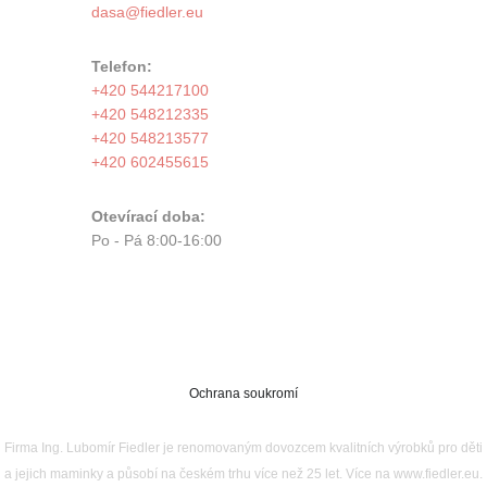
Telefon:
+420 544217100
+420 548212335
+420 548213577
+420 602455615
Otevírací doba:
Po - Pá 8:00-16:00
Ochrana soukromí
Firma Ing. Lubomír Fiedler je renomovaným dovozcem kvalitních výrobků pro děti
a jejich maminky a působí na českém trhu více než 25 let. Více na www.fiedler.eu.