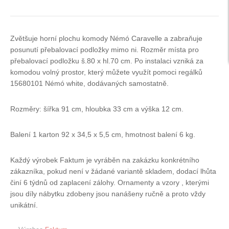
Zvětšuje horní plochu komody Némó Caravelle a zabraňuje
posunutí přebalovací podložky mimo ni. Rozměr místa pro
přebalovací podložku š.80 x hl.70 cm. Po instalaci vzniká za
komodou volný prostor, který můžete využít pomoci regálků
15680101
Némó white, dodávaných samostatně.
Rozměry: šířka 91 cm, hloubka 33 cm a výška 12 cm.
Balení 1 karton 92 x 34,5 x 5,5 cm, hmotnost balení 6 kg.
Každý výrobek Faktum je vyráběn na zakázku konkrétního
zákazníka, pokud není v žádané variantě skladem, dodací lhůta
činí 6 týdnů od zaplacení zálohy. Ornamenty a vzory , kterými
jsou díly nábytku zdobeny jsou nanášeny ručně a proto vždy
unikátní.