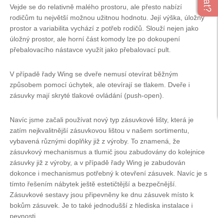
Vejde se do relativně malého prostoru, ale přesto nabízí
rodičům tu největší možnou užitnou hodnotu. Její výška, úložný
prostor a variabilita vychází z potřeb rodičů. Slouží nejen jako
úložný prostor, ale horní část komody lze po dokoupení
přebalovacího nástavce využít jako přebalovací pult.
V případě řady Wing se dveře nemusí otevírat běžným
způsobem pomocí úchytek, ale otevírají se tlakem. Dveře i
zásuvky mají skryté tlakové ovládání (push-open).
Navíc jsme začali používat nový typ zásuvkové lišty, která je
zatím nejkvalitnější zásuvkovou lištou v našem sortimentu,
vybavená různými doplňky již z výroby. To znamená, že
zásuvkový mechanismus a tlumič jsou zabudovány do kolejnice
zásuvky již z výroby, a v případě řady Wing je zabudován
dokonce i mechanismus potřebný k otevření zásuvek. Navíc je s
tímto řešením nábytek ještě estetičtější a bezpečnější.
Zásuvkové sestavy jsou připevněny ke dnu zásuvek místo k
bokům zásuvek. Je to také jednodušší z hlediska instalace i
pevnosti.