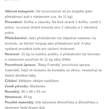
Věková kategorie:
Od novorozence až po dospělé (jako
přebalovací pult s nástavcem cca. do 11 kg).
Provedení:
Dvířka a zásuvky. Na levé straně 1 dvířka, uvnitř 1
police, na pravé straně komody jsou 2 zásuvky a 1 otevřená
police.
Příslušenství:
Jako příslušenství lze objednat nástavec na
komodu, se kterým funguje jako přebalovací pult. A taky
vystlané proutěné koše pro uložení drobností.
Nosnost:
15 kg na každou poličku, k přebalování lze komodu
s nástavcem používat do 11 kg váhy dítěte.
Povrchová úprava:
"Baby-Friendly" povrchová úprava
materiálů, když se dostane do kontaktu se slinou, nevyluhují se
žádné škodlivé látky.
Čištění:
Měkkým vlhkým hadříkem.
Země původu:
Maďarsko
Rozměry:
86 x 48 x 92 cm
Hmotnost:
48 kg
Použité materiály:
bíle lakovaná dřevotříska a dřevotříska s
dezénem šedý Arwen dub.