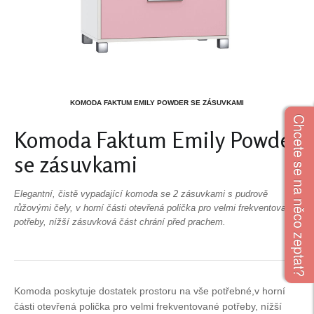
KOMODA FAKTUM EMILY POWDER SE ZÁSUVKAMI
Chcete se na něco zeptat?
Komoda Faktum Emily Powder
se zásuvkami
Elegantní, čistě vypadající komoda se 2 zásuvkami s pudrově
růžovými čely, v horní části otevřená polička pro velmi frekventované
potřeby, nížší zásuvková část chrání před prachem.
Komoda poskytuje dostatek prostoru na vše potřebné,v horní
části otevřená polička pro velmi frekventované potřeby, nížší