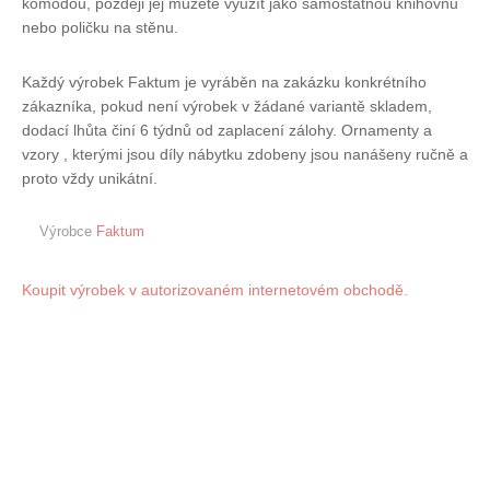
komodou, později jej můžete využít jako samostatnou knihovnu
nebo poličku na stěnu.
Každý výrobek Faktum je vyráběn na zakázku konkrétního
zákazníka, pokud není výrobek v žádané variantě skladem,
dodací lhůta činí 6 týdnů od zaplacení zálohy. Ornamenty a
vzory , kterými jsou díly nábytku zdobeny jsou nanášeny ručně a
proto vždy unikátní.
Výrobce
Faktum
Koupit výrobek v autorizovaném internetovém obchodě.