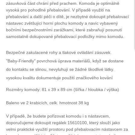
zásuvková část chrání před prachem. Komoda je optimálně
vysoká pro pohodlné přebalování. V případě využití na
přebalování a další péči o dítě, je nezbytné dokoupit přebalovací
nástavec zvětšující horní plochu komody a navíc vybavený
bočními bezpečnostními zarážkami, které zabraňují posunutí
samostatně dokupované přebalovací podložky mimo komodu.
Bezpečné zakulacené rohy a tlakové ovládání zásuvek.
"Baby-Friendly" povrchová úprava materiálů, když se dostane
do kontaktu se slinou, nevyluhují se žádné škodlivé látky.
vysokou kvalitu dokumentuje použití značkového kování
Rozměry komody: 81 x 39 x 89 cm (šířka / hloubka / výška)
Baleno ve 2 krabicích, celk. hmotnost 38 kg
V případě, že budete pořizovat komodu i s nástavcem,
doporučujeme dokoupit regálek 15610100, který slouží jako
velmi praktické využití prostoru pod přebalovacím nástavcem za