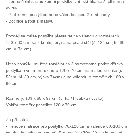
- Jednu čelní stranu kombi postýlky tvoří skříňka se šuplíkem a
dvířky.
- Pod kombi postýlkou nebo válendou jsou 2 kontejnery.
- Bočnice a rošt z masívu.
Později se může postýlka přestavět na válendu o rozměrech
180 x 80 cm (se 2 kontejnery) a na psací stůl (š. 124 cm, hl. 80
cm, v. 74 cm).
Nebo postýlku můžete rozdělat na 3 samostatné prvky: dětská
postýlka o vnitřním rozměru 120 x 70 cm, na malou skříňku (š.
55cm, hl. 80 cm, výška 74cm) a na válendu o rozměrech 180 x
80 cm.
Rozměry: 183 x 85 x 97 cm (šířka / hloubka / výška)
Vnitřní rozměry postýlky: 120 x 70 cm
Za příplatek:
- Pěnové matrace pro postýlku 70x120 cm a válenda 80x180 cm
se objednávají samostatně. Pro postýlku 70x120 cm je možné