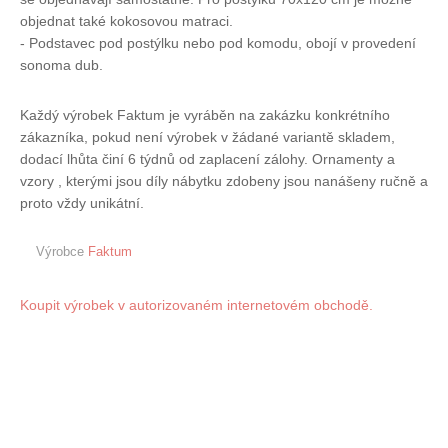
objednat také kokosovou matraci.
- Podstavec pod postýlku nebo pod komodu, obojí v provedení
sonoma dub.
Každý výrobek Faktum je vyráběn na zakázku konkrétního
zákazníka, pokud není výrobek v žádané variantě skladem,
dodací lhůta činí 6 týdnů od zaplacení zálohy. Ornamenty a
vzory , kterými jsou díly nábytku zdobeny jsou nanášeny ručně a
proto vždy unikátní.
Výrobce
Faktum
Koupit výrobek v autorizovaném internetovém obchodě.