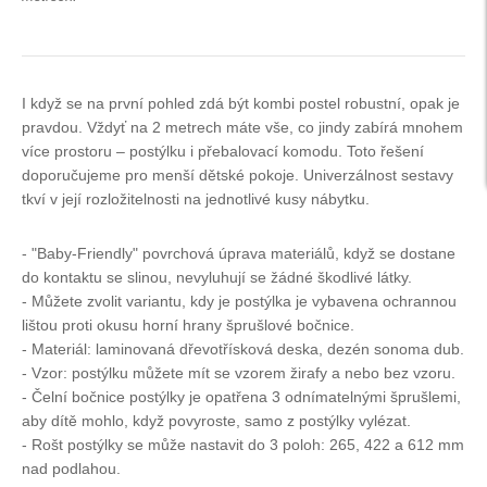
I když se na první pohled zdá být kombi postel robustní, opak je
pravdou. Vždyť na 2 metrech máte vše, co jindy zabírá mnohem
více prostoru – postýlku i přebalovací komodu. Toto řešení
doporučujeme pro menší dětské pokoje. Univerzálnost sestavy
tkví v její rozložitelnosti na jednotlivé kusy nábytku.
- "Baby-Friendly" povrchová úprava materiálů, když se dostane
do kontaktu se slinou, nevyluhují se žádné škodlivé látky.
- Můžete zvolit variantu, kdy je postýlka je vybavena ochrannou
lištou proti okusu horní hrany šprušlové bočnice.
- Materiál: laminovaná dřevotřísková deska, dezén sonoma dub.
- Vzor: postýlku můžete mít se vzorem žirafy a nebo bez vzoru.
- Čelní bočnice postýlky je opatřena 3 odnímatelnými šprušlemi,
aby dítě mohlo, když povyroste, samo z postýlky vylézat.
- Rošt postýlky se může nastavit do 3 poloh: 265, 422 a 612 mm
nad podlahou.