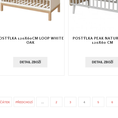
OSTÝLKA 120X60CM LOOP WHITE
POSTÝLKA PEAK NATUR
OAK
120X60 CM
DETAIL ZBOŽÍ
DETAIL ZBOŽÍ
AČÁTEK
PŘEDCHOZÍ
…
2
3
4
5
6