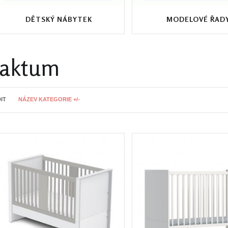
DĚTSKÝ NÁBYTEK
MODELOVÉ ŘAD
Faktum
IT
NÁZEV KATEGORIE +/-