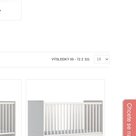
Y
VÝSLEDKY 55 - 72 Z 311